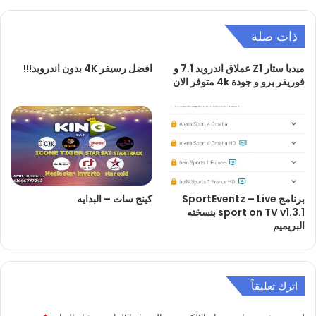
ذات صلة
ميديا ستار Z1 عملاق اندرويد 7.1 و
افضل رسيفر 4K بدون اندرويد!!!
فوريفر برو و جودة 4k متوفر الان
برنامج SportEventz – Live
كينج سات – البدايه
sport on TV v1.3.1 بنسخته
البريميم
اترك تعليقاً