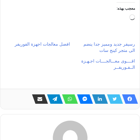
معجب بهذه:
جاري
التحميل…
رسيفر جديد ومميز جدا ينضم
افضل معالجات اجهزة الفوريفر
الى متجر كينج سات
اقــــوى معـــالجــــات اجـهـزة
الــفـوريفــر