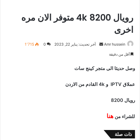
رويال 8200 4k متوفر الان مره
اخرى
أرسل
Amr hussein
آخر تحديث: يناير 22, 2023
0
1٬715
بريدا
أقل من دقيقة
إلكترونيا
وصل حديثا الى متجر كينج سات
عملاق IPTV و 4k القادم من الاردن
رويال 8200
هنا
للشراء من
ذات صلة