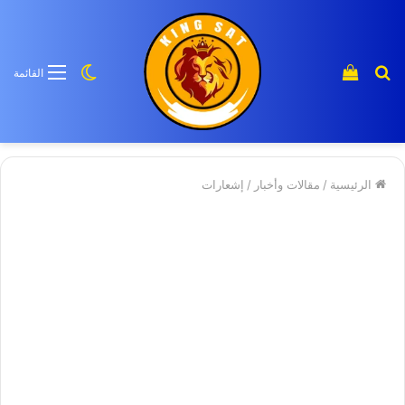
بحث
إستعراض
الوضع
القائمة
عن
سلة
المظلم
منتج
التسوق
الرئيسية
/
مقالات وأخبار
/
إشعارات