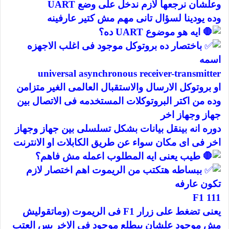
وعلشان نرجعها لازم ندخل على وضع UART
وده يودينا لسؤال تانى مهم مش كتير عارفينه
ايه هو موضوع UART ده؟
باختصار ده بروتوكل موجود فى اغلب الاجهزه
اسمه
universal asynchronous receiver-transmitter
او بروتوكل الارسال والاستقبال العالمى الغير متزامن
وده من اكتر البروتوكلات المستخدمه فى الاتصال بين
جهاز وجهاز اخر
دوره انه بينقل بيانات بشكل تسلسلى بين جهاز وجهاز
اخر فى اى مكان سواء عن طريق الكابلات او الانترنت
طيب يعنى ايه المطلوب اعمله مش فاهم؟
ببساطه هتكتب من الريموت اهم اختصار لازم
تكون عارفه
F1 111
يعنى تضغط على زرار F1 فى الريموت (وماتقوليش
مش موجود علشان بيطلع موجود فى الاخر بس العتب