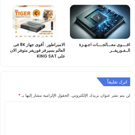
اقــــوى معـــالجــــات اجـهـزة
الامبراطور : أقوى جهاز 8K فى
الــفـوريفــر
العالم بسيرفر فوريفر متوفر الان
على KING SAT
اترك تعليقاً
لن يتم نشر عنوان بريدك الإلكتروني.
الحقول الإلزامية مشار إليها بـ
*
ا
ل
ت
ع