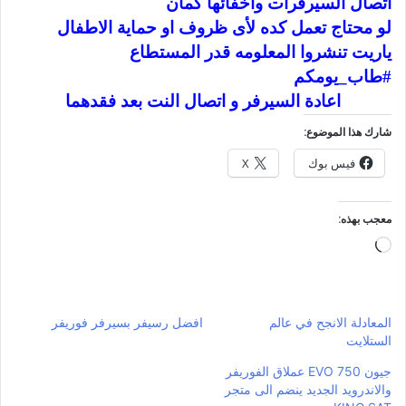
اتصال السيرفرات واخفائها كمان
لو محتاج تعمل كده لأى ظروف او حماية الاطفال
ياريت تنشروا المعلومه قدر المستطاع
#طاب_يومكم
اعادة السيرفر و اتصال النت بعد فقدهما
شارك هذا الموضوع:
فيس بوك
X
معجب بهذه:
جاري
التحميل…
المعادلة الانجح في عالم
افضل رسيفر بسيرفر فوريفر
الستلايت
جيون 750 EVO عملاق الفوريفر
والاندرويد الجديد ينضم الى متجر