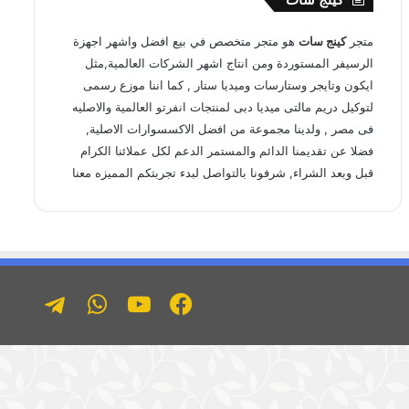
متجر
كينج سات
هو متجر متخصص في بيع افضل واشهر اجهزة
الرسيفر المستوردة ومن انتاج اشهر الشركات العالمية,مثل
ايكون وتايجر وستارسات وميديا ستار , كما اننا موزع رسمى
لتوكيل دريم مالتى ميديا دبى ل
منتجات انفرتو العالمية
والاصليه
فى مصر , ولدينا مجموعة من افضل الاكسسوارات الاصلية,
فضلا عن تقديمنا الدائم والمستمر الدعم لكل عملائنا الكرام
قبل وبعد الشراء, شرفونا
بالتواصل
لبدء تجربتكم المميزه معنا
فيسبوك
يوتيوب
واتساب
تليجر