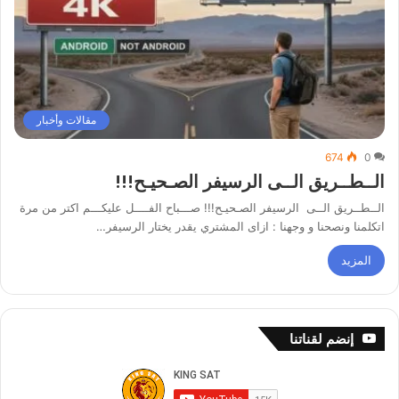
مقالات وأخبار
674
0
الــطــريق الــى الرسيفر الصـحيـح!!!
الــطــريق الــى الرسيفر الصـحيـح!!! صـــباح الفــــل عليكـــم اكتر من مرة
اتكلمنا ونصحنا و وجهنا : ازاى المشتري يقدر يختار الرسيفر…
المزيد
إنضم لقناتنا