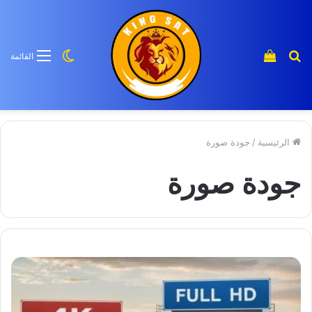
بحث
إستعراض
الوضع
القائمة
عن
سلة
المظلم
منتج
التسوق
الرئيسية
/
جودة صورة
جودة صورة