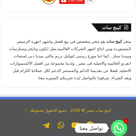
كينج سات
متجر
كينج سات
هو متجر متخصص في بيع افضل واشهر اجهزة الرسيفر
المستوردة ومن انتاج اشهر الشركات العالمية,مثل ايكون وتايجر وستارسات
وميديا ستار , كما اننا موزع رسمى لتوكيل دريم مالتى ميديا دبى ل
منتجات
انفرتو العالمية
والاصليه فى مصر , ولدينا مجموعة من افضل الاكسسوارات
الاصلية, فضلا عن تقديمنا الدائم والمستمر الدعم لكل عملائنا الكرام قبل
وبعد الشراء, شرفونا
بالتواصل
لبدء تجربتكم المميزه معنا
كينج سات مصر © 2026 , جميع الحقوق محفوظة |
1
فيسبوك
يوتيوب
واتساب
تليجرام
تواصل معنا