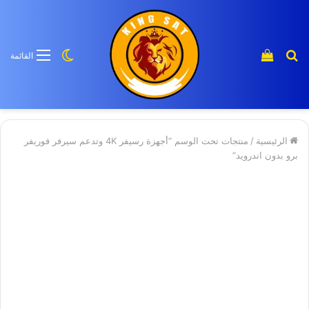
بحث
إستعراض
الوضع
القائمة
عن
سلة
المظلم
منتج
التسوق
الرئيسية
/
منتجات تحت الوسم “أجهزة رسيفر 4K وتدعم سيرفر فوريفر
برو بدون اندرويد”