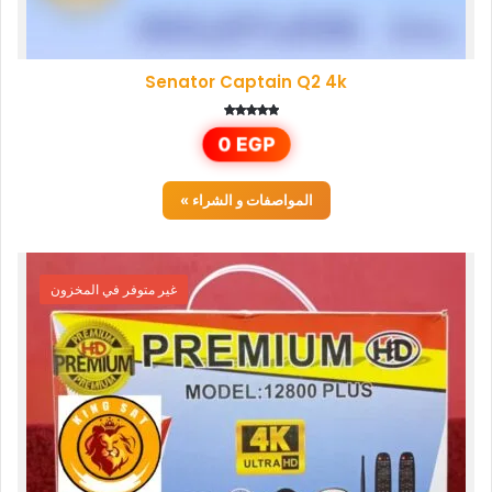
Senator Captain Q2 4k
تم التقييم
0
EGP
5.00
من 5
المواصفات و الشراء »
غير متوفر في المخزون