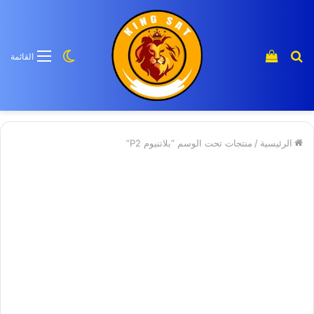
بحث
إستعراض
الوضع
القائمة
عن
سلة
المظلم
منتج
التسوق
الرئيسية
/
منتجات تحت الوسم “بلاتنيوم P2”