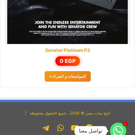
Senator Platinum P2
0
EGP
المواصفات و الشراء »
كينج سات مصر © 2026 , جميع الحقوق محفوظة |
1
فيسبوك
يوتيوب
واتساب
تليجرام
تواصل معنا