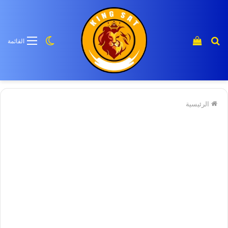
بحث
إستعراض
الوضع
القائمة
عن
سلة
المظلم
منتج
التسوق
الرئيسية