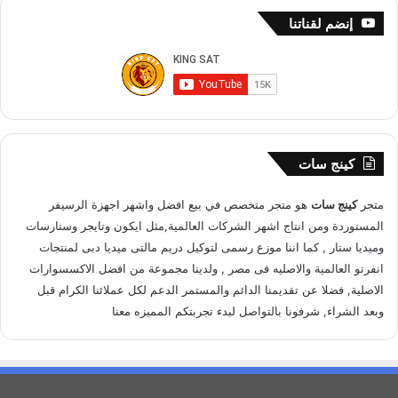
إنضم لقناتنا
كينج سات
متجر
كينج سات
هو متجر متخصص في بيع افضل واشهر اجهزة الرسيفر
المستوردة ومن انتاج اشهر الشركات العالمية,مثل ايكون وتايجر وستارسات
وميديا ستار , كما اننا موزع رسمى لتوكيل دريم مالتى ميديا دبى ل
منتجات
انفرتو العالمية
والاصليه فى مصر , ولدينا مجموعة من افضل الاكسسوارات
الاصلية, فضلا عن تقديمنا الدائم والمستمر الدعم لكل عملائنا الكرام قبل
وبعد الشراء, شرفونا
بالتواصل
لبدء تجربتكم المميزه معنا